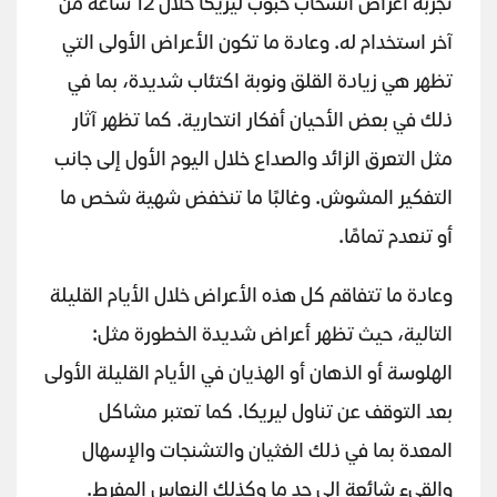
تجربة أعراض انسحاب حبوب ليريكا خلال 12 ساعة من
آخر استخدام له. وعادة ما تكون الأعراض الأولى التي
تظهر هي زيادة القلق ونوبة اكتئاب شديدة، بما في
ذلك في بعض الأحيان أفكار انتحارية. كما تظهر آثار
مثل التعرق الزائد والصداع خلال اليوم الأول إلى جانب
التفكير المشوش. وغالبًا ما تنخفض شهية شخص ما
أو تنعدم تمامًا.
وعادة ما تتفاقم كل هذه الأعراض خلال الأيام القليلة
التالية، حيث تظهر أعراض شديدة الخطورة مثل:
الهلوسة أو الذهان أو الهذيان في الأيام القليلة الأولى
بعد التوقف عن تناول ليريكا. كما تعتبر مشاكل
المعدة بما في ذلك الغثيان والتشنجات والإسهال
والقيء شائعة إلى حد ما وكذلك النعاس المفرط.