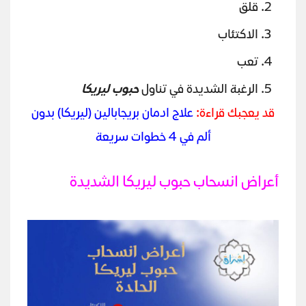
قلق
الاكتئاب
تعب
الرغبة الشديدة في تناول
حبوب ليريكا
قد يعجبك قراءة:
علاج ادمان بريجابالين (ليريكا) بدون
ألم في 4 خطوات سريعة
أعراض انسحاب حبوب ليريكا الشديدة