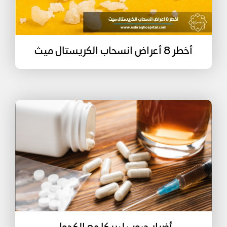
أخطر 8 أعراض انسحاب الكريستال ميث