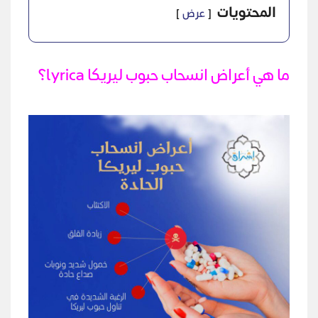
المحتويات
عرض
ما هي أعراض انسحاب حبوب ليريكا lyrica؟