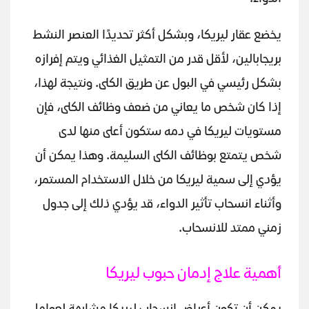
يخضع عقار ليريكا، وبشكل أكثر تحديدًا العنصر النشط
بريجابالين، لأقل قدر من التمثيل الغذائي ويتم إفرازه
بشكل رئيسي في البول عن طريق الكلى. ونتيجة لهذا،
إذا كان شخص ما يعاني من ضعف وظائف الكلى، فإن
مستويات ليريكا في دمه ستكون أعلى منها لدى
شخص يتمتع بوظائف الكلى السليمة. وهذا يمكن أن
يؤدي إلى سمية ليريكا من خلال الاستخدام المستمر،
وأثناء انسحاب تأثير الدواء، قد يؤدي ذلك إلى جدول
زمني ممتد للانسحاب.
أهمية علاج إدمان حبوب ليريكا