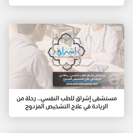
مستشفى إشراق للطب النفسي.. رحلة من
الريادة في علاج التشخيص المزدوج