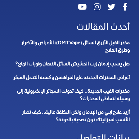
أحدث المقالات
مخدر الفيل الأزرق السائل (DMT Vape): الأعراض والأضرار
وطرق العلاج
هل يسبب إدمان زيت الحشيش السائل الذهان ونوبات الهلع؟
أعراض المخدرات الجديدة على المراهقين وكيفية التدخل المبكر
مخدرات الفيب الجديدة.. كيف تحولت السجائر الإلكترونية إلى
وسيلة لتعاطي المخدرات؟
أريد علاج ابني من الإدمان ولكن التكلفة عالية.. كيف تختار
الأنسب لميزانيتك دون تضحية بالجودة؟