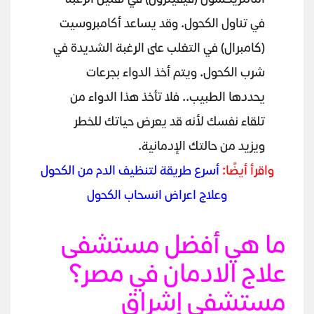
النالتريكسون (فيفيترول) في تقليل الرغبة
في تناول الكحول. وقد يساعد أكامبروسيت
(كامبرال) في التغلب على الرغبة الشديدة في
شرب الكحول. ويتم أخذ الدواء بجرعات
يحددها الطبيب.. فلا تأخذ هذا الدواء من
تلقاء نفسك لأنه قد يعرض حياتك للخطر
ويزيد من حالتك الإدمانية.
واقرأ أيضًا:
أسرع طريقة لتنظيف الدم من الكحول
وعلاج اعراض انسحاب الكحول
ما هي أفضل مستشفى
علاج الادمان في مصر؟
مستشفى إشراق