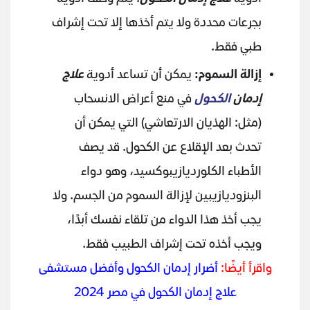
بجرعات محددة ولا يتم أخذها إلا تحت إشراف
طبي فقط.
إزالة السموم:
يمكن أن تساعد أدوية
علاج
إدمان
الكحول
في منع أعراض الانسحاب
(مثل: الهذيان الارتعاشي) التي يمكن أن
تحدث بعد الإقلاع عن الكحول. قد يصف
الأطباء الكلورديازيبوكسيد، وهو دواء
البنزوديازيبين لإزالة السموم من الجسم. ولا
يجب أخذ هذا الدواء من تلقاء نفسك أبدًا،
ويجب أخذه تحت إشراف الطبيب فقط.
واقرأ أيضًا:
أضرار إدمان الكحول وأفضل مستشفى
علاج إدمان الكحول في مصر 2024