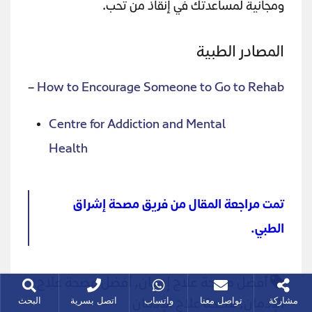
ومجانية لمساعدتك في إنقاذ من تحب.
المصادر الطبية
–
How to Encourage Someone to Go to Rehab
Centre for Addiction and Mental
Health
تمت مراجعة المقال من فريق مصحة إشراق
الطبي.
أفضل مصحة علاج إدمان
,
أفضل مصحة علاج
مشاركة
تواصل معنا
واتساب
اتصل بسرية
البحث
الإدمان
,
مصحة علاج الإدمان