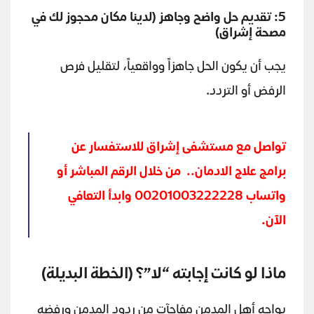
5: تقديم حل واضح وجاهز
(
لدينا مكان محجوز لك في
مصحة
إشراق)
يجب أن يكون الحل جاهزاً وواقعياً، لتقليل فرص
الرفض أو التردد.
تواصل مع مستشفى إشراق للاستفسار عن
برامج علاج الادمان.. من خلال الرقم المباشر أو
واتساب 00201003222228 وابدأ التعافي
الآن.
ماذا لو كانت إجابته “لا”؟ (الخطة البديلة)
يواجه أهل المدمن مفاجآت من ردود المدمن ورفضه