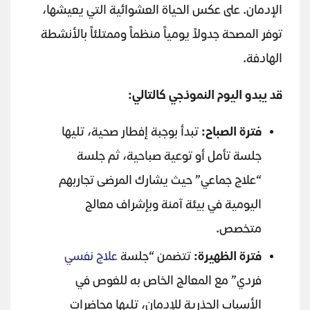
الإدمان. على عكس الحياة العشوائية التي يعيشها،
توفر المصحة جدولاً يومياً منظماً وممتلئاً بالأنشطة
الهادفة.
قد يبدو اليوم النموذجي كالتالي
:
فترة الصباح
:
تبدأ بوجبة إفطار صحية، تليها
جلسة تأمل أو توعية صباحية، ثم جلسة
“علاج جماعي” حيث يشارك المرضى تجاربهم
اليومية في بيئة آمنة وبإشراف معالج
متخصص.
فترة الظهيرة
:
تتضمن “جلسة
علاج نفسي
فردي” مع المعالج الخاص به للغوص في
الأسباب الجذرية للإدمان، تليها محاضرات