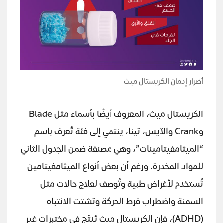
أضرار إدمان الكريستال ميث
الكريستال ميث، المعروف أيضًا بأسماء مثل Blade
وCrank والآيس، تينا، ينتمي إلى فئة تُعرف باسم
“الميثامفيتامينات”، وهي مصنفة ضمن الجدول الثاني
للمواد المخدرة. ورغم أن بعض أنواع الميثامفيتامين
تُستخدم لأغراض طبية وتُوصف لعلاج حالات مثل
السمنة واضطراب فرط الحركة وتشتت الانتباه
(ADHD)، فإن الكريستال ميث يُنتَج في مختبرات غير