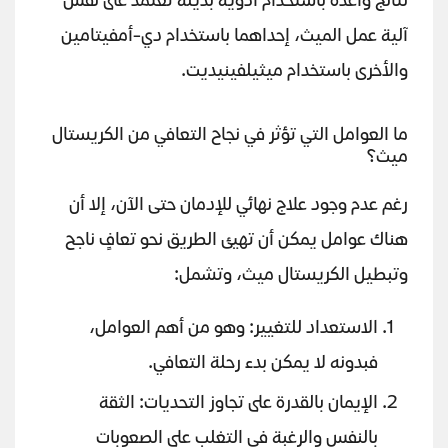
نتائج واعدة باستخدام أدوية بديلة تعتمد على نفس
آلية عمل الميث، إحداهما باستخدام دي-أمفيتامين
والأخرى باستخدام ميثيلفينيديت.
ما العوامل التي تؤثر في نجاح التعافي من الكريستال
ميث؟
رغم عدم وجود علاج نهائي للإدمان حتى الآن، إلا أن
هناك عوامل يمكن أن تهيئ الطريق نحو تعافٍ ناجح
وتبطيل الكريستال ميث، وتشمل:
الاستعداد للتغيير: وهو من أهم العوامل،
فبدونه لا يمكن بدء رحلة التعافي.
الإيمان بالقدرة على تجاوز التحديات: الثقة
بالنفس والرغبة في التغلب على الصعوبات