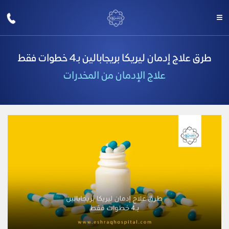
طرق علاج إدمان ليريكا بريجابالين بـ4 خطوات فقط
علاج الإدمان من المخدرات