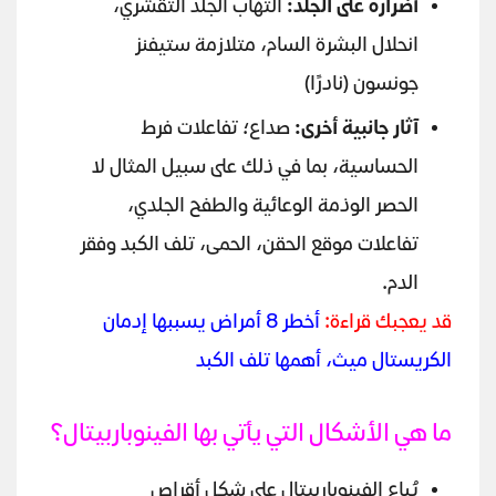
أضراره على الجلد:
التهاب الجلد التقشري،
انحلال البشرة السام، متلازمة ستيفنز
جونسون (نادرًا)
آثار جانبية أخرى:
صداع؛ تفاعلات فرط
الحساسية، بما في ذلك على سبيل المثال لا
الحصر الوذمة الوعائية والطفح الجلدي،
تفاعلات موقع الحقن، الحمى، تلف الكبد وفقر
الدم.
قد يعجبك قراءة:
أخطر 8 أمراض يسببها إدمان
الكريستال ميث، أهمها تلف الكبد
ما هي الأشكال التي يأتي بها الفينوباربيتال؟
يُباع الفينوباربيتال على شكل أقراص