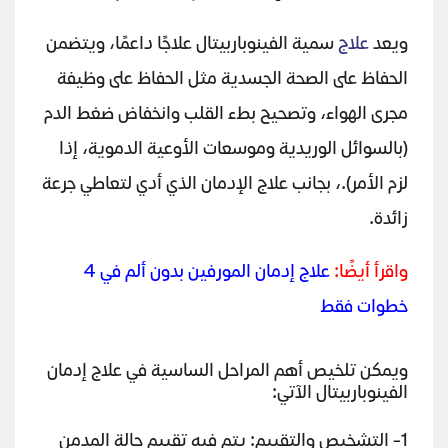
ويعد
علاج
سمية الفينوباربيتال علاجًا داعمًا، ويتضمن
الحفاظ على الصحة الجسدية مثل الحفاظ على وظيفة
مجرى الهواء، وتصحيح بطء القلب وانخفاض ضغط الدم
(بالسوائل الوريدية وموسعات الأوعية الدموية، إذا
لزم الأمر).، بجانب علاج الإدمان الذي أدي لتعاطي جرعة
زائدة.
واقرأ أيضًا:
علاج إدمان المورفين بدون ألم في 4
خطوات فقط
ويمكن تلخيص أهم المراحل الساسية في علاج إدمان
الفينوباربيتال الآتي:
1- التشخيص والتقييم: يتم فيه تقييم حالة المدمن