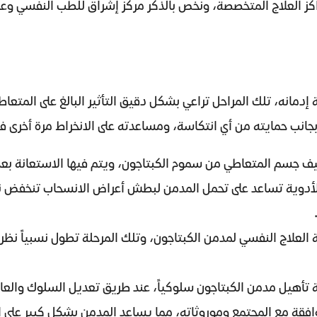
راكز العلاج المتخصصة، ونخص بالذكر مركز إشراق للطب النفسي وعلا
 إدمانه، تلك المراحل تراعي بشكل دقيق التأثير البالغ على المتعا
، بجانب حمايته من أي انتكاسة، ومساعدته على الانخراط مرة أخرى 
نظيف جسم المتعاطي من سموم الكبتاجون، ويتم فيها الاستعانة بعد
لأدوية تساعد على تحمل المدمن لبطش أعراض الانسحاب تنخفض نسبة
 العلاج النفسي لمدمن الكبتاجون، وتلك المرحلة تطول نسبياً نظراً
لة تأهيل مدمن الكبتاجون سلوكياً، عند طريق تعديل السلوك والعا
وافقة مع المجتمع وموروثاته، مما يساعد المدمن بشكل كبير على