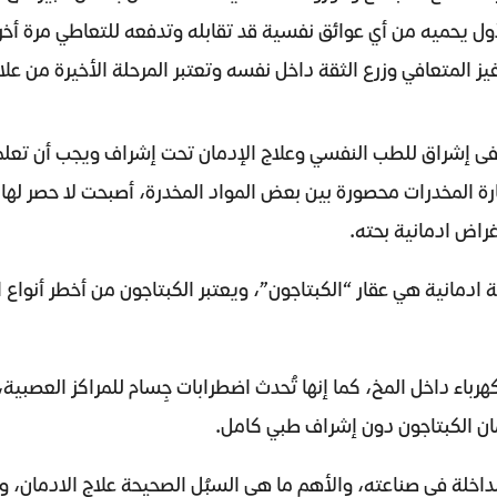
أول يحميه من أي عوائق نفسية قد تقابله وتدفعه للتعاطي مرة أخر
فيز المتعافي وزرع الثقة داخل نفسه وتعتبر المرحلة الأخيرة من علا
إشراق للطب النفسي وعلاج الإدمان تحت إشراف ويجب أن تعلم أن
رة المخدرات محصورة بين بعض المواد المخدرة، أصبحت لا حصر لها
غراض ادمانية بحته.
لة ادمانية هي عقار “الكبتاجون”، ويعتبر الكبتاجون من أخطر أنواع
لكهرباء داخل المخ، كما إنها تُحدث اضطرابات جِسام للمراكز العصب
مان الكبتاجون دون إشراف طبي كامل.
اخلة في صناعته، والأهم ما هي السبُل الصحيحة علاج الادمان، و