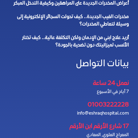
أعراض المخدرات الجديدة على المراهقين وكيفية التدخل المبكر
مخدرات الفيب الجديدة.. كيف تحولت السجائر الإلكترونية إلى
وسيلة لتعاطي المخدرات؟
أريد علاج ابني من الإدمان ولكن التكلفة عالية.. كيف تختار
الأنسب لميزانيتك دون تضحية بالجودة؟
بيانات التواصل
نعمل 24 ساعة
7 أيام في الأسبوع
01003222228
info@eshraqhospital.com
17 شارع الأرقم ابن الأرقم
المعراج العلوي, المعادي