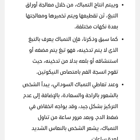
وييتم انتاج التمباك، من خلال معالجة أوراق
التبغ، ثن تقطيعها ويتم تخميرها ومعالجتها
بعدة نكهات مختلفة.
كما سبق وذكرنا، فإن التمباك يعرف بالتبغ
الذى لا يتم تدخينه، فهو تبغ يتم مضغه أو
استنشاقه أو بلعه بدلا من تدخينه، حيث
تقوم انسجة الفم بامتصاص النيكوتين.
وعند تعاطي التمباك السوداني، يبدأ الشخص
بالشعور بالراحة والسعادة، بالإضافة إلى عدم
التركيز بشكل جيد، وقد يواجه انخفاض في
ضغط الدم. وبعد مرور ساعة من تناول
التمباك، يشعر الشخص بالنعاس الشديد
لعدة ساعات.