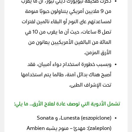
ذكرت صحيفة نيويورك ديلي نيوز، أن ما يقرب
من 9 ملايين أمريكي يتناولون حبوبًا منومة
لمساعدتهم على النوم أو البقاء نائمين لفترات
تصل 8 ساعات، حيث أن ما يقرب من 10 في
المائة من البالغين الأمريكيين يعانون من
الأرق المزمن.
وبسبب خطورة استخدام دواء أمبيان، فقد
أصبح هناك بدائل آمنة، طالما يتم استخدامها
تحت الإشراف الطبى.
تشمل الأدوية التي توصف عادة لعلاج الأرق.. ما يلي:
Lunesta (eszopiclone)، و Sonata
(zaleplon): مهدئ – منوم يشبه Ambien