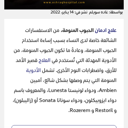
بواسطة: غاده سويلم
نشر في: 14 يناير، 2022
علاج ادمان
الحبوب المنومة،
من الاستفسارات
الشائعة خاصة لدى النساء بسبب إساءة استخدام
الحبوب المنومة، وعادةً ما تكون الحبوب المنومة، من
الأدوية المهدئة التي تُستخدم في
العلاج
قصير الأمد
للأرق، واضطرابات النوم الأخرى. تشمل
الأدوية
المنومة التي يتم وصفها بشكل شائع، أمبين
Ambien، ودواء لونيستا Lunesta، والمعروف باسم
دواء ايزوبيكلون، ودواء سوناتا Sonata أو (زاليبلون)،
و Restoril و Rozerem.