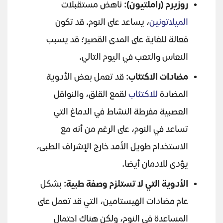
روزيرم (راملتيون)
: ناهض مستقبلات
الميلاتونين
، يساعد على النوم. قد تكون
فعالة للغاية على المدى القصير؛ قد يسبب
النعاس والتعب في اليوم التالي.
مضادات الاكتئاب
: قد تعمل بعض الأدوية
المضادة
للاكتئاب
لقمع القلق، والنواقل
العصبية مفرطة النشاط في الدماغ التي
تساعد في النوم، على الرغم من أنه مع
الاستخدام طويل الأمد خارج الإشراف الطبى،
يؤدى للادمان أيضا.
الأدوية التي لا تستلزم وصفة طبية
: بشكل
عام مضادات الهيستامين، التي قد تعمل على
المساعدة في النوم، ولكن هناك احتمال