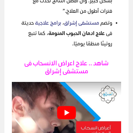
بشكل كبير. وأن أفضل النتائج تحدث مع
فترات أطول من العلاج.”
وتضم
مستشفى إشراق
،
برامج علاجية
حديثة
فى
علاج ادمان الحبوب المنومة
، كما تتبع
روتينًا منظمًا يوميًا.
شاهد .. علاج اعراض الانسحاب فى
مستشفى إشراق