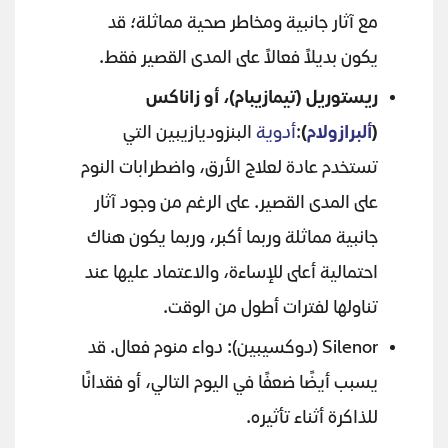
مع آثار جانبية ومخاطر صحية مماثلة؛ قد
يكون بديلاً فعالاً على المدى القصير فقط.
ريستوريل (تيمازيبام)، أو زاناكس
(
ألبرازولام
)
:
أدوية
البنزوديازيبين التي
تستخدم عادة لعلاج الأرق، واضطرابات النوم
على المدى القصير. على الرغم من وجود آثار
جانبية مماثلة وربما أكبر، وربما يكون هناك
احتمالية أعلى للإساءة، والاعتماد عليها عند
تناولها لفترات أطول من الوقت.
Silenor (دوكسيبين): دواء منوم فعال. قد
يسبب أيضًا ضعفًا في اليوم التالي، أو فقدانًا
للذاكرة أثناء تأثيره.