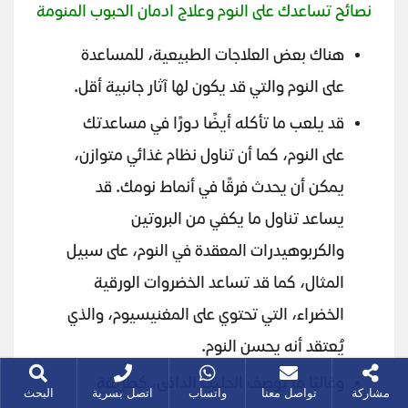
نصائح تساعدك على النوم وعلاج ادمان الحبوب المنومة
هناك بعض العلاجات الطبيعية، للمساعدة
على النوم والتي قد يكون لها آثار جانبية أقل.
قد يلعب ما تأكله أيضًا دورًا في مساعدتك
على النوم، كما أن تناول نظام غذائي متوازن،
يمكن أن يحدث فرقًا في أنماط نومك. قد
يساعد تناول ما يكفي من البروتين
والكربوهيدرات المعقدة في النوم، على سبيل
المثال، كما قد تساعد الخضروات الورقية
الخضراء، التي تحتوي على المغنيسيوم، والذي
يُعتقد أنه يحسن النوم.
وغالبًا ما يوصف الحليب الدافئ، كطريقة
مشاركة
تواصل معنا
واتساب
اتصل بسرية
البحث