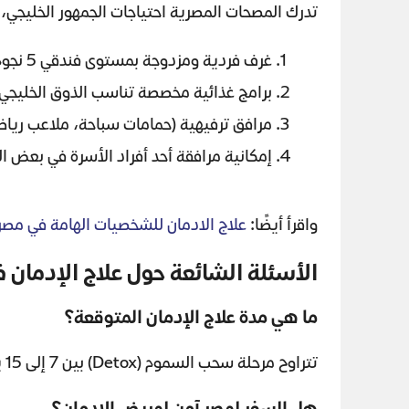
تدرك المصحات المصرية احتياجات الجمهور الخليجي، 
غرف فردية ومزدوجة بمستوى فندقي 5 نجوم.
برامج غذائية مخصصة تناسب الذوق الخليجي.
مرافق ترفيهية (حمامات سباحة، ملاعب رياض
إمكانية مرافقة أحد أفراد الأسرة في بعض المر
واقرأ أيضًا:
علاج الادمان للشخصيات الهامة في مصر (VIP
الأسئلة الشائعة حول علاج الإدمان 
ما هي مدة علاج الإدمان المتوقعة؟
تتراوح مرحلة سحب السموم (Detox) بين 7 إلى 15 يوماً، بينما تستغرق برامج التأهيل النفسي والسلوكي من 3 إلى 6 أشهر حسب الحالة.