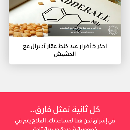
احذر 5 أضرار عند خلط عقار آديرال مع
الحشيش
كل ثانية تمثل فارق..
في إشراق نحن هنا لمساعدتك، العلاج يتم في
خصوصية شديدة وسرية تامة