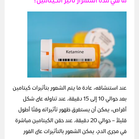
ما هي مدة استمرار تأثير الكيتامين؟
عند استنشاقه، عادة ما يتم الشعور بتأثيرات كيتامين
بعد حوالي 10 إلى 15 دقيقة. عند تناوله على شكل
أقراص، يمكن أن يستغرق ظهور تأثيراته وقتًا أطول
قليلاً – حوالي 20 دقيقة. عند حقن الكيتامين مباشرة
في مجرى الدم، يمكن الشعور بالتأثيرات على الفور