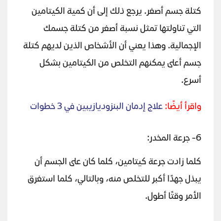
كتلة جسم أصغر. يرجع ذلك إلى أن كمية الكيتامين
التي تناولتها تمثل نسبة أصغر من كتلة جسمك
الإجمالية. وهذا يعني أن الأشخاص الذين لديهم كتلة
جسم أعلى يمكنهم التخلص من الكيتامين بشكل
أسرع.
واقرأ أيضًا:
علاج إدمان البنزوديازيبين في 3 خطوات
6- جرعة المخدر:
كلما زادت جرعة كيتامين، كلما كان على الجسم أن
يبذل جهدًا أكبر للتخلص منه، وبالتالي، كلما استغرق
الأمر وقتًا أطول.