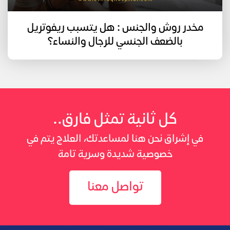
مخدر روش والجنس : هل يتسبب ريفوتريل
بالضعف الجنسي للرجال والنساء؟
كل ثانية تمثل فارق..
في إشراق نحن هنا لمساعدتك، العلاج يتم في
خصوصية شديدة وسرية تامة
تواصل معنا