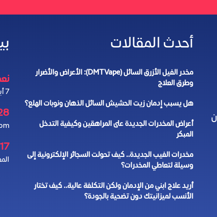
أحدث المقالات
بي
مخدر الفيل الأزرق السائل (DMT Vape): الأعراض والأضرار
نعمل 4
وطرق العلاج
7 أيام في الأسبوع
هل يسبب إدمان زيت الحشيش السائل الذهان ونوبات الهلع؟
28
ن
أعراض المخدرات الجديدة على المراهقين وكيفية التدخل
com
المبكر
17 شارع الأرقم ابن الأرقم
مخدرات الفيب الجديدة.. كيف تحولت السجائر الإلكترونية إلى
المع
وسيلة لتعاطي المخدرات؟
أريد علاج ابني من الإدمان ولكن التكلفة عالية.. كيف تختار
الأنسب لميزانيتك دون تضحية بالجودة؟