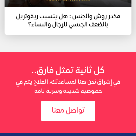
مخدر روش والجنس : هل يتسبب ريفوتريل
بالضعف الجنسي للرجال والنساء؟
كل ثانية تمثل فارق..
في إشراق نحن هنا لمساعدتك، العلاج يتم في
خصوصية شديدة وسرية تامة
تواصل معنا