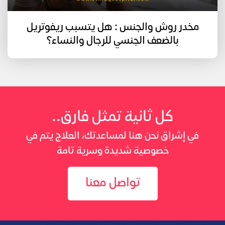
مخدر روش والجنس : هل يتسبب ريفوتريل
بالضعف الجنسي للرجال والنساء؟
كل ثانية تمثل فارق..
في إشراق نحن هنا لمساعدتك، العلاج يتم في
خصوصية شديدة وسرية تامة
تواصل معنا