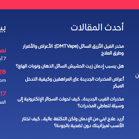
أحدث المقالات
بي
مخدر الفيل الأزرق السائل (DMT Vape): الأعراض والأضرار
نعمل 4
وطرق العلاج
7 أيام في الأسبوع
هل يسبب إدمان زيت الحشيش السائل الذهان ونوبات الهلع؟
28
ن
أعراض المخدرات الجديدة على المراهقين وكيفية التدخل
com
المبكر
17 شارع الأرقم ابن الأرقم
مخدرات الفيب الجديدة.. كيف تحولت السجائر الإلكترونية إلى
المع
وسيلة لتعاطي المخدرات؟
أريد علاج ابني من الإدمان ولكن التكلفة عالية.. كيف تختار
الأنسب لميزانيتك دون تضحية بالجودة؟