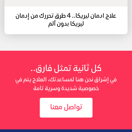
علاج ادمان ليريكا.. 4 طرق تحررك من إدمان
ليريكا بدون ألم
كل ثانية تمثل فارق..
في إشراق نحن هنا لمساعدتك، العلاج يتم في
خصوصية شديدة وسرية تامة
تواصل معنا