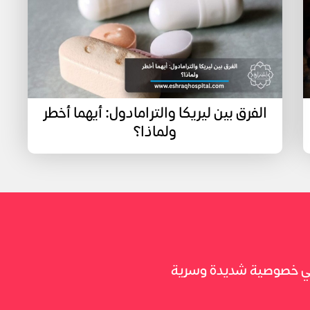
الفرق بين ليريكا والترامادول: أيهما أخطر
ولماذا؟
 في خصوصية شديدة وسرية