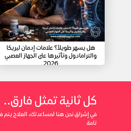
هل يسهر طويلاً؟ علامات إدمان ليريكا
والترامادول وتأثيرها على الجهاز العصبي
2026
كل ثانية تمثل فارق..
في إشراق نحن هنا لمساعدتك، العلاج يتم
تامة