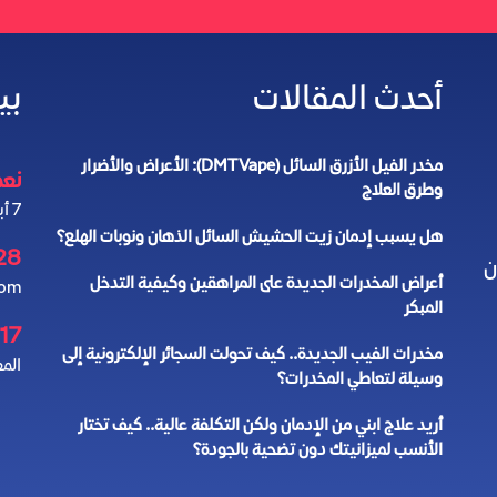
أحدث المقالات
بي
مخدر الفيل الأزرق السائل (DMT Vape): الأعراض والأضرار
نعمل 4
وطرق العلاج
7 أيام في الأسبوع
هل يسبب إدمان زيت الحشيش السائل الذهان ونوبات الهلع؟
28
ن
أعراض المخدرات الجديدة على المراهقين وكيفية التدخل
com
المبكر
17 شارع الأرقم ابن الأرقم
مخدرات الفيب الجديدة.. كيف تحولت السجائر الإلكترونية إلى
المع
وسيلة لتعاطي المخدرات؟
أريد علاج ابني من الإدمان ولكن التكلفة عالية.. كيف تختار
الأنسب لميزانيتك دون تضحية بالجودة؟