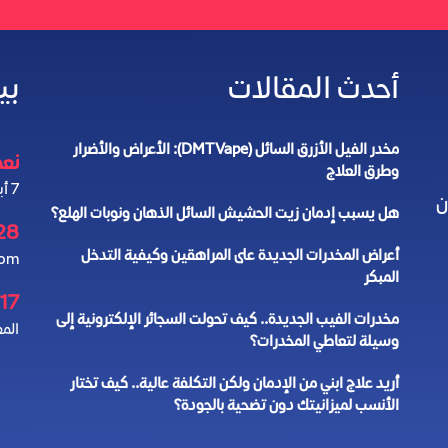
أحدث المقالات
بي
مخدر الفيل الأزرق السائل (DMT Vape): الأعراض والأضرار
نعمل 4
وطرق العلاج
7 أيام في الأسبوع
ن
هل يسبب إدمان زيت الحشيش السائل الذهان ونوبات الهلع؟
28
أعراض المخدرات الجديدة على المراهقين وكيفية التدخل
com
المبكر
17 شارع الأرقم ابن الأرقم
مخدرات الفيب الجديدة.. كيف تحولت السجائر الإلكترونية إلى
المع
وسيلة لتعاطي المخدرات؟
أريد علاج ابني من الإدمان ولكن التكلفة عالية.. كيف تختار
الأنسب لميزانيتك دون تضحية بالجودة؟