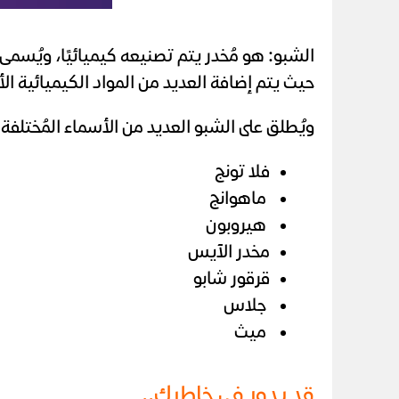
الشبو: هو مُخدر يتم تصنيعه كيميائيًا، ويُسمى
حيث يتم إضافة العديد من المواد الكيميائية الأخر
ويُطلق على الشبو العديد من الأسماء المُختلفة
فلا تونج
ماهوانج
هيروبون
مخدر الآيس
قرقور شابو
جلاس
ميث
قد يدور في خاطرك..