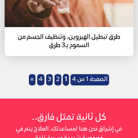
طرق تبطيل الهيروين، وتنظيف الجسم من
السموم بـ3 طرق
الصفحة 1 من 4
1
2
3
4
»
كل ثانية تمثل فارق..
في إشراق نحن هنا لمساعدتك، العلاج يتم في