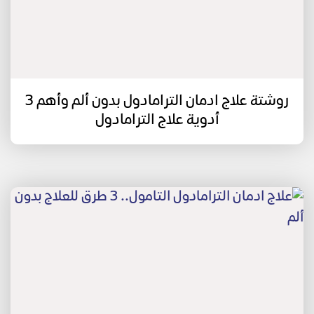
روشتة علاج ادمان الترامادول بدون ألم وأهم 3
أدوية علاج الترامادول