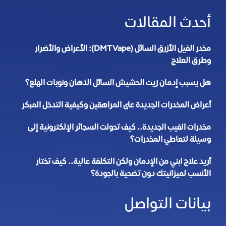
أحدث المقالات
مخدر الفيل الأزرق السائل (DMT Vape): الأعراض والأضرار
وطرق العلاج
هل يسبب إدمان زيت الحشيش السائل الذهان ونوبات الهلع؟
أعراض المخدرات الجديدة على المراهقين وكيفية التدخل المبكر
مخدرات الفيب الجديدة.. كيف تحولت السجائر الإلكترونية إلى
وسيلة لتعاطي المخدرات؟
أريد علاج ابني من الإدمان ولكن التكلفة عالية.. كيف تختار
الأنسب لميزانيتك دون تضحية بالجودة؟
بيانات التواصل