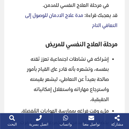
في مرحلة العلاج النفسي للمدمن.
قد يعجبك قراءة:
مدة علاج الادمان للوصول إلى
التعافي التام
مرحلة العلاج النفسي للمريض
إشراكه في نشاطات اجتماعية تعزز ثقته
بنفسه، وتشعره بأنه قادر على القيام بأمور
صالحة بعيداً عن التعاطي، ليشعر بقيمته
واسترجاع مهاراته واستغلال إمكانياته
الحقيقية.
ملء وقت فراغه بممارسة الهوايات المُفضلة.
يفضل دمج المدمن مع مجموعات صغيرة مرت
مشاركة
تواصل معنا
واتساب
اتصل بسرية
البحث