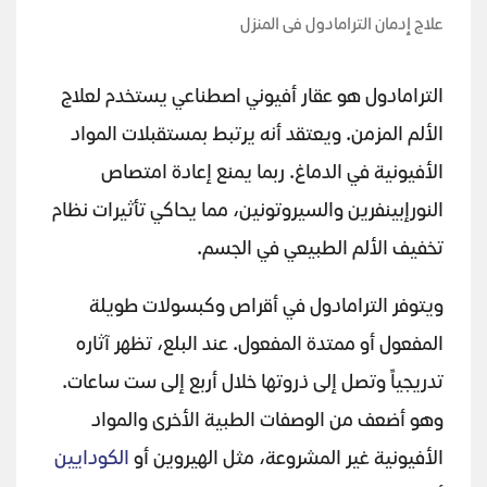
علاج إدمان الترامادول فى المنزل
الترامادول هو عقار أفيوني اصطناعي يستخدم لعلاج
الألم المزمن. ويعتقد أنه يرتبط بمستقبلات المواد
الأفيونية في الدماغ. ربما يمنع إعادة امتصاص
النورإبينفرين والسيروتونين، مما يحاكي تأثيرات نظام
تخفيف الألم الطبيعي في الجسم.
ويتوفر الترامادول في أقراص وكبسولات طويلة
المفعول أو ممتدة المفعول. عند البلع، تظهر آثاره
تدريجياً وتصل إلى ذروتها خلال أربع إلى ست ساعات.
وهو أضعف من الوصفات الطبية الأخرى والمواد
الأفيونية غير المشروعة، مثل الهيروين أو
الكودايين