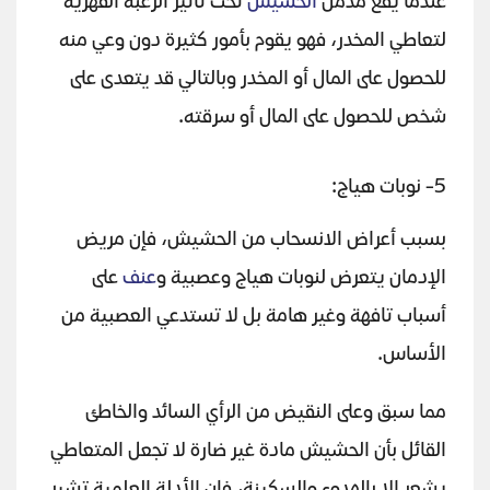
عندما يقع مدمن
الحشيش
تحت تأثير الرغبة القهرية
لتعاطي المخدر، فهو يقوم بأمور كثيرة دون وعي منه
للحصول على المال أو المخدر وبالتالي قد يتعدى على
شخص للحصول على المال أو سرقته.
5- نوبات هياج:
بسبب أعراض الانسحاب من الحشيش، فإن مريض
الإدمان يتعرض لنوبات هياج وعصبية و
عنف
على
أسباب تافهة وغير هامة بل لا تستدعي العصبية من
الأساس.
مما سبق وعلى النقيض من الرأي السائد والخاطئ
القائل بأن الحشيش مادة غير ضارة لا تجعل المتعاطي
يشعر إلا بالهدوء والسكينة، فإن الأدلة العلمية تشير