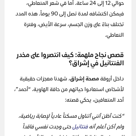
حوالي 12 إلى 24 ساعة. أما في شعر المتعاطي،
فيمكن اكتشافه لمدة تصل إلى 90 يوماً. هذه المدد
تختلف بناءً على وزن الجسم، سرعة الأيض، وفترة
التعاطي.
قصص نجاح ملهمة: كيف انتصروا على مخدر
الفنتانيل في إشراق؟
داخل أروقة
مصحة إشراق
، شهدنا معجزات حقيقية
لأشخاص استعادوا حياتهم من حافة الهاوية. “أحمد”،
أحد المتعافين، يحكي قصته:
“كنت أظن أنني أتناول مسكناً عادياً لإصابة رياضية،
ولم أكن أعلم أنه
فنتانيل
حتى وجدت نفسي فاقداً