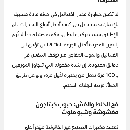
المخدرات؟
لا تكمن خطورة مخدر الفنتانيل في كونه مادة مسببة
للإدمان فحسب، بل في كونه أخطر أنواع المخدرات على
الإطلاق بسبب تركيزه العالي. فكمية ضئيلة جداً لا تُرى
بالعين المجردة تُمثل الجرعة القاتلة التي تؤدي إلى
الفنتانيل والموت المفاجئ عبر توقف التنفس في
دقائق معدودة. إن شدة مفعوله التي تتجاوز المورفين
بـ 100 مرة تجعل من يختبره لأول مرة، ولو عن طريق
الخطأ، عرضة للهلاك المحتم.
فخ الخلط والغش: حبوب كبتاجون
مغشوشة وشبو ملوث
تعتمد مختبرات التصنيع غير القانونية مؤخراً على